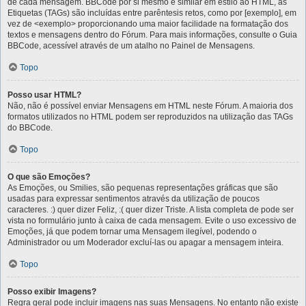
de cada mensagem. BBCode por si mesmo é similar em estilo ao HTML, as
Etiquetas (TAGs) são incluídas entre parêntesis retos, como por [exemplo], em
vez de <exemplo> proporcionando uma maior facilidade na formatação dos
textos e mensagens dentro do Fórum. Para mais informações, consulte o Guia
BBCode, acessível através de um atalho no Painel de Mensagens.
Topo
Posso usar HTML?
Não, não é possível enviar Mensagens em HTML neste Fórum. A maioria dos
formatos utilizados no HTML podem ser reproduzidos na utilização das TAGs
do BBCode.
Topo
O que são Emoções?
As Emoções, ou Smilies, são pequenas representações gráficas que são
usadas para expressar sentimentos através da utilização de poucos
caracteres. :) quer dizer Feliz, :( quer dizer Triste. A lista completa de pode ser
vista no formulário junto à caixa de cada mensagem. Evite o uso excessivo de
Emoções, já que podem tornar uma Mensagem ilegível, podendo o
Administrador ou um Moderador excluí-las ou apagar a mensagem inteira.
Topo
Posso exibir Imagens?
Regra geral pode incluir imagens nas suas Mensagens. No entanto não existe