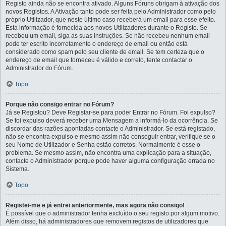
Registo ainda não se encontra ativado. Alguns Fóruns obrigam à ativação dos
novos Registos. A Ativação tanto pode ser feita pelo Administrador como pelo
próprio Utilizador, que neste último caso receberá um email para esse efeito.
Esta informação é fornecida aos novos Utilizadores durante o Registo. Se
recebeu um email, siga as suas instruções. Se não recebeu nenhum email
pode ter escrito incorretamente o endereço de email ou então está
considerado como spam pelo seu cliente de email. Se tem certeza que o
endereço de email que forneceu é válido e correto, tente contactar o
Administrador do Fórum.
Topo
Porque não consigo entrar no Fórum?
Já se Registou? Deve Registar-se para poder Entrar no Fórum. Foi expulso?
Se foi expulso deverá receber uma Mensagem a informá-lo da ocorrência. Se
discordar das razões apontadas contacte o Administrador. Se está registado,
não se encontra expulso e mesmo assim não conseguir entrar, verifique se o
seu Nome de Utilizador e Senha estão corretos. Normalmente é esse o
problema. Se mesmo assim, não encontra uma explicação para a situação,
contacte o Administrador porque pode haver alguma configuração errada no
Sistema.
Topo
Registei-me e já entrei anteriormente, mas agora não consigo!
É possível que o administrador tenha excluído o seu registo por algum motivo.
Além disso, há administradores que removem registos de utilizadores que