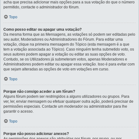
acha que precisa adicionar mais opções para a sua votação do que o número
permitido, contacte o administrador do fórum.
Topo
Como posso editar ou apagar uma votação?
Da mesma forma que as Mensagens, as votações só podem ser editadas pelo
seu autor, Moderadores ou Administradores do Fórum. Para editar uma
votação, clique na primeira mensagem do Tópico (esta mensagem é a que
tem a votação associada ao Tópico). Caso ninguém tenha submetido voto, os
seus autores podem apagar a votação ou editar as suas opções de voto.
Contudo, se os Utilizadores já submeteram votos, apenas Moderadores e
Administradores podem editar ou apagar essa votação. Isso é para evitar com
que sejam alteradas as opções de voto em votações em curso.
Topo
Porque não consigo aceder a um fórum?
Alguns fórum podem ser restringidos a alguns utilizadores ou grupos. Para
ver, ler, enviar mensagem ou efetuar qualquer outra ação, poderá precisar de
permissões especiais. Contacte um moderador ou administrador para lhe
garantir o acesso.
Topo
Porque não posso adicionar anexos?
As permissões dos anexos são atribuídas por fórum, por grupo, ou por