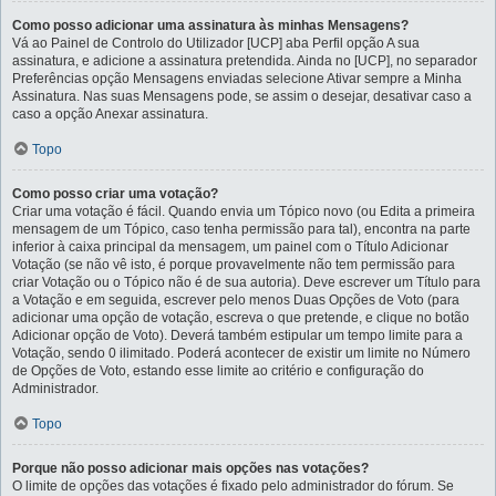
Como posso adicionar uma assinatura às minhas Mensagens?
Vá ao Painel de Controlo do Utilizador [UCP] aba Perfil opção A sua
assinatura, e adicione a assinatura pretendida. Ainda no [UCP], no separador
Preferências opção Mensagens enviadas selecione Ativar sempre a Minha
Assinatura. Nas suas Mensagens pode, se assim o desejar, desativar caso a
caso a opção Anexar assinatura.
Topo
Como posso criar uma votação?
Criar uma votação é fácil. Quando envia um Tópico novo (ou Edita a primeira
mensagem de um Tópico, caso tenha permissão para tal), encontra na parte
inferior à caixa principal da mensagem, um painel com o Título Adicionar
Votação (se não vê isto, é porque provavelmente não tem permissão para
criar Votação ou o Tópico não é de sua autoria). Deve escrever um Título para
a Votação e em seguida, escrever pelo menos Duas Opções de Voto (para
adicionar uma opção de votação, escreva o que pretende, e clique no botão
Adicionar opção de Voto). Deverá também estipular um tempo limite para a
Votação, sendo 0 ilimitado. Poderá acontecer de existir um limite no Número
de Opções de Voto, estando esse limite ao critério e configuração do
Administrador.
Topo
Porque não posso adicionar mais opções nas votações?
O limite de opções das votações é fixado pelo administrador do fórum. Se