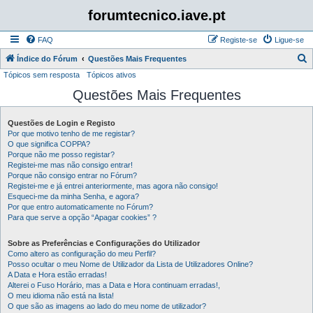
forumtecnico.iave.pt
FAQ
Registe-se
Ligue-se
P
Índice do Fórum
Questões Mais Frequentes
Tópicos sem resposta
Tópicos ativos
e
Questões Mais Frequentes
s
q
Questões de Login e Registo
u
Por que motivo tenho de me registar?
i
O que significa COPPA?
Porque não me posso registar?
s
Registei-me mas não consigo entrar!
Porque não consigo entrar no Fórum?
a
Registei-me e já entrei anteriormente, mas agora não consigo!
r
Esqueci-me da minha Senha, e agora?
Por que entro automaticamente no Fórum?
Para que serve a opção “Apagar cookies” ?
Sobre as Preferências e Configurações do Utilizador
Como altero as configuração do meu Perfil?
Posso ocultar o meu Nome de Utilizador da Lista de Utilizadores Online?
A Data e Hora estão erradas!
Alterei o Fuso Horário, mas a Data e Hora continuam erradas!,
O meu idioma não está na lista!
O que são as imagens ao lado do meu nome de utilizador?