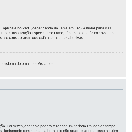
s Tópicos e no Perfil, dependendo do Tema em uso). A maior parte das
er uma Classificação Especial. Por Favor, não abuse do Fórum enviando
 se considerarem que está a ter atitudes abusivas.
o sistema de email por Visitantes.
ão. Por vezes, apenas o poderá fazer por um período limitado de tempo,
, juntamente com a data e a hora. Isto não aparece apenas caso alguém