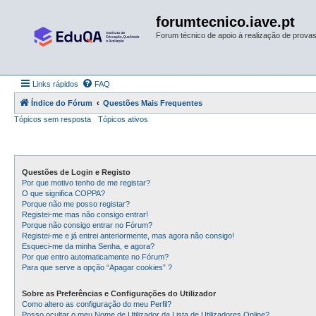
forumtecnico.iave.pt
Forum técnico de apoio à realização de provas 
Links rápidos
FAQ
Índice do Fórum
Questões Mais Frequentes
Tópicos sem resposta
Tópicos ativos
Questões de Login e Registo
Por que motivo tenho de me registar?
O que significa COPPA?
Porque não me posso registar?
Registei-me mas não consigo entrar!
Porque não consigo entrar no Fórum?
Registei-me e já entrei anteriormente, mas agora não consigo!
Esqueci-me da minha Senha, e agora?
Por que entro automaticamente no Fórum?
Para que serve a opção “Apagar cookies” ?
Sobre as Preferências e Configurações do Utilizador
Como altero as configuração do meu Perfil?
Posso ocultar o meu Nome de Utilizador da Lista de Utilizadores Online?