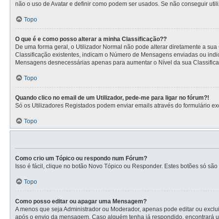
não o uso de Avatar e definir como podem ser usados. Se não conseguir utili
Topo
O que é e como posso alterar a minha Classificação??
De uma forma geral, o Utilizador Normal não pode alterar diretamente a sua
Classificação existentes, indicam o Número de Mensagens enviadas ou indic
Mensagens desnecessárias apenas para aumentar o Nível da sua Classificaçã
Topo
Quando clico no email de um Utilizador, pede-me para ligar no fórum?!
Só os Utilizadores Registados podem enviar emails através do formulário excl
Topo
Como crio um Tópico ou respondo num Fórum?
Isso é fácil, clique no botão Novo Tópico ou Responder. Estes botões só são 
Topo
Como posso editar ou apagar uma Mensagem?
A menos que seja Administrador ou Moderador, apenas pode editar ou exclui
após o envio da mensagem. Caso alguém tenha já respondido, encontrará u