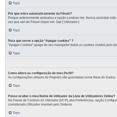
Topo
Por que entro automaticamente no Fórum?
Porque anteriormente assinalou a opção Lembrar-me. Nunca assinalar esta op
vez que sair do Fórum clique em: Sair [ Utilizador ]
Topo
Para que serve a opção “Apagar cookies” ?
“Apagar Cookies” apaga do seu navegador todos os cookies criados pelo ph
Topo
Como altero as configuração do meu Perfil?
As configurações (depois do Registo) são guardadas numa Base de Dados. Par
Topo
Posso ocultar o meu Nome de Utilizador da Lista de Utilizadores Online?
No Painel de Controlo do Utilizador [UCP], aba Preferências, opção Config
considerado Utilizador invisível pelo Sistema.
Topo