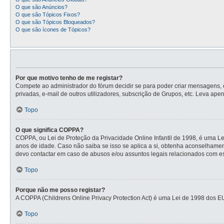
O que são Anúncios?
O que são Tópicos Fixos?
O que são Tópicos Bloqueados?
O que são ícones de Tópicos?
Por que motivo tenho de me registar?
Compete ao administrador do fórum decidir se para poder criar mensagens, o 
privadas, e-mail de outros utilizadores, subscrição de Grupos, etc. Leva ape
Topo
O que significa COPPA?
COPPA, ou Lei de Proteção da Privacidade Online Infantil de 1998, é uma L
anos de idade. Caso não saiba se isso se aplica a si, obtenha aconselhame
devo contactar em caso de abusos e/ou assuntos legais relacionados com es
Topo
Porque não me posso registar?
A COPPA (Childrens Online Privacy Protection Act) é uma Lei de 1998 dos E
Topo