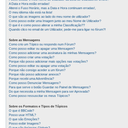
A Data e Hora estão erradas!
Alterei o Fuso Horário, mas a Data e Hora continuam erradas!,
O meu idioma não está na lista!
O que são as imagens ao lado do meu nome de utilizador?
Como posso exibir uma Imagem junto ao meu Nome de Utilizador?
O que é e como posso alterar a minha Classificação??
Quando clico no email de um Utilizador, pede-me para ligar no fórum?!
Sobre as Mensagens
Como crio um Tópico ou respondo num Fórum?
Como posso editar ou apagar uma Mensagem?
Como posso adicionar uma assinatura às minhas Mensagens?
Como posso criar uma votação?
Porque não posso adicionar mais opções nas votações?
Como posso editar ou apagar uma votação?
Porque não consigo aceder a um fórum?
Porque não posso adicionar anexos?
Porque recebi uma Advertência?
Como posso Denunciar Mensagens?
Para que serve o botão Guardar no Painel de Mensagens?
Do que necessita a minha Mensagem para ser Aprovada?
Como posso ressuscitar os meus Tópicos?
Sobre os Formatos e Tipos de Tópicos
O que é BBCode?
Posso usar HTML?
O que são Emoções?
Posso exibir Imagens?
O que são Anúncios Globais?