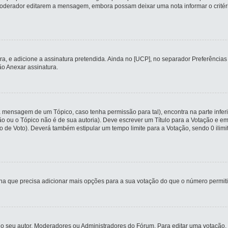
erador editarem a mensagem, embora possam deixar uma nota informar o critério q
tura, e adicione a assinatura pretendida. Ainda no [UCP], no separador Preferênc
o Anexar assinatura.
a mensagem de um Tópico, caso tenha permissão para tal), encontra na parte infer
ção ou o Tópico não é de sua autoria). Deve escrever um Título para a Votação e
o de Voto). Deverá também estipular um tempo limite para a Votação, sendo 0 ilim
cha que precisa adicionar mais opções para a sua votação do que o número permiti
 seu autor, Moderadores ou Administradores do Fórum. Para editar uma votação,