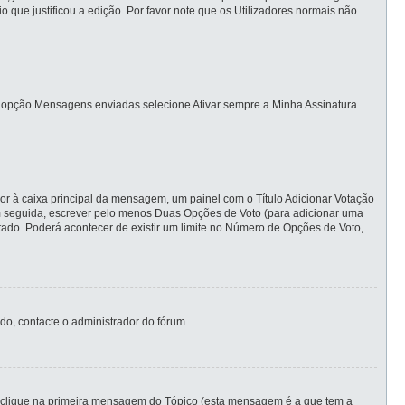
ue justificou a edição. Por favor note que os Utilizadores normais não
ias opção Mensagens enviadas selecione Ativar sempre a Minha Assinatura.
ior à caixa principal da mensagem, um painel com o Título Adicionar Votação
 em seguida, escrever pelo menos Duas Opções de Voto (para adicionar uma
itado. Poderá acontecer de existir um limite no Número de Opções de Voto,
do, contacte o administrador do fórum.
 clique na primeira mensagem do Tópico (esta mensagem é a que tem a