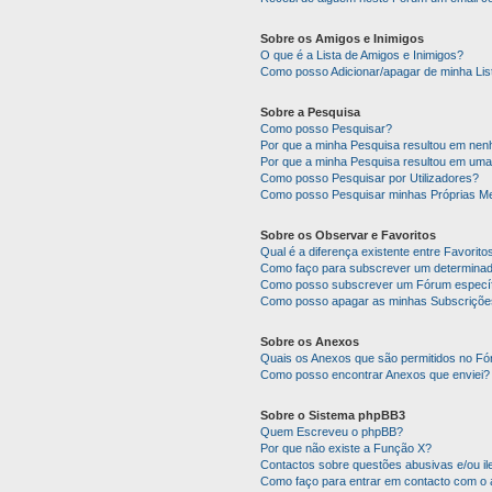
Sobre os Amigos e Inimigos
O que é a Lista de Amigos e Inimigos?
Como posso Adicionar/apagar de minha Lis
Sobre a Pesquisa
Como posso Pesquisar?
Por que a minha Pesquisa resultou em ne
Por que a minha Pesquisa resultou em uma
Como posso Pesquisar por Utilizadores?
Como posso Pesquisar minhas Próprias M
Sobre os Observar e Favoritos
Qual é a diferença existente entre Favorit
Como faço para subscrever um determinado
Como posso subscrever um Fórum específ
Como posso apagar as minhas Subscriçõe
Sobre os Anexos
Quais os Anexos que são permitidos no F
Como posso encontrar Anexos que enviei?
Sobre o Sistema phpBB3
Quem Escreveu o phpBB?
Por que não existe a Função X?
Contactos sobre questões abusivas e/ou ile
Como faço para entrar em contacto com o 