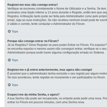
Registei-me mas não consigo entrar!
Verifique se escreveu corretamente o Nome de Utilizador e a Senha. Se tem a
assinalou uma idade inferior a 13 anos durante o Registo, então tem que se
Registos. A Ativação tanto pode ser feita pelo Administrador como pelo própr
email, siga as suas instruções. Se não recebeu nenhum email pode ter escr
é válido e correto, tente contactar o Administrador do Fórum.
Topo
Porque não consigo entrar no Fórum?
Já se Registou? Deve Registar-se para poder Entrar no Fórum. Foi expulso?
se encontra expulso e mesmo assim não conseguir entrar, verifique se o se
Administrador porque pode haver alguma configuração errada no Sistema.
Topo
Registei-me e já entrei anteriormente, mas agora não consigo!
É possível que o administrador tenha excluído o seu registo por algum mot
Se isso aconteceu, tente registar-se novamente e ser participativo no fórum.
Topo
Esqueci-me da minha Senha, e agora?
A sua Senha não pode ser recuperada, no entanto pode pedir uma nova. Proc
entrar no Fórum em poucos minutos, com uma Senha nova.