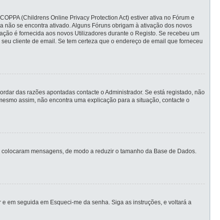
COPPA (Childrens Online Privacy Protection Act) estiver ativa no Fórum e
nda não se encontra ativado. Alguns Fóruns obrigam à ativação dos novos
ormação é fornecida aos novos Utilizadores durante o Registo. Se recebeu um
 seu cliente de email. Se tem certeza que o endereço de email que forneceu
rdar das razões apontadas contacte o Administrador. Se está registado, não
mesmo assim, não encontra uma explicação para a situação, contacte o
unca colocaram mensagens, de modo a reduzir o tamanho da Base de Dados.
 e em seguida em Esqueci-me da senha. Siga as instruções, e voltará a