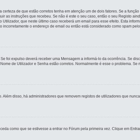
 certeza de que estão corretos tenha em atenção um de dois fatores. Se a função 
guir as instruções que recebeu. Se não é este o seu caso, então o seu Registo ai
io Utilizador, que neste último caso receberá um email para esse efeito. Esta inf
ito incorretamente o endereço de email ou então está considerado como spam pelo
 Se foi expulso deverá receber uma Mensagem a informá-lo da ocorrência. Se disco
u Nome de Utilizador e Senha estão corretos. Normalmente é esse o problema. Se 
ivo. Além disso, há administradores que removem registos de utilizadores que n
eda como que se estivesse a entrar no Fórum pela primeira vez. Clique em Entrar