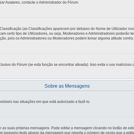
zar Avatares, contacte o Administrador do Fórum.
 Classificação (as Classificações aparecem por debaixo do Nome de Utilizador no
am certo tipo de Utilizadores, ou seja, Moderadores e Administradores poderão t
o, pois os Administradores ou Moderadores podem tomar alguma atitude contra si,
usivo do Fórum (se esta função se encontrar ativada). Isso evita o uso malicioso d
Sobre as Mensagens
visíveis nas situações em que está autorizado a fazê-lo.
r as suas próprias mensagens. Pode editar a mensagem clicando no botão de ediç
m pequeno texto abaixo da mensagem que reporta o número de vezes que a editou