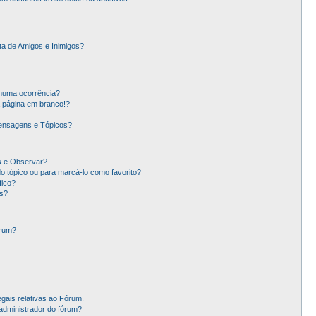
ta de Amigos e Inimigos?
nhuma ocorrência?
 página em branco!?
ensagens e Tópicos?
os e Observar?
 tópico ou para marcá-lo como favorito?
ico?
s?
órum?
gais relativas ao Fórum.
administrador do fórum?