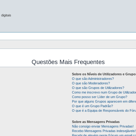
digitais
Questões Mais Frequentes
Sobre os Níveis de Utilizadores e Grupo
O que são Administradores?
O que são Moderadores?
O que são Grupos de Utilizadores?
Como me inscrevo num Grupo de Utilizado
Como posso ser Líder de um Grupo?
Por que alguns Grupos aparecem em difer
O que é um Grupo Padrão?
O que é a Equipa de Responsáveis do Fó
Sobre as Mensagens Privadas
Não consigo enviar Mensagens Privadas!
Recebo Mensagens Privadas indesejáveis!
Recebi de alguém neste Fórum um email co