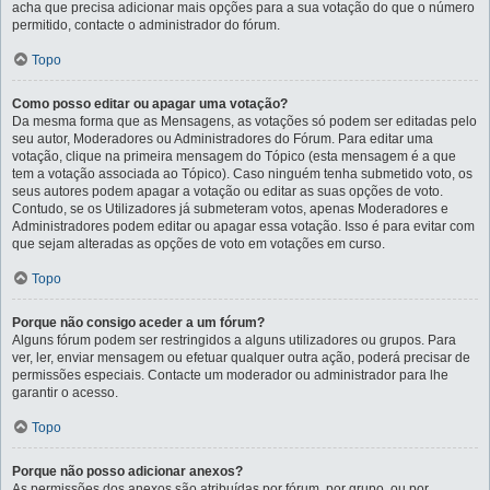
acha que precisa adicionar mais opções para a sua votação do que o número
permitido, contacte o administrador do fórum.
Topo
Como posso editar ou apagar uma votação?
Da mesma forma que as Mensagens, as votações só podem ser editadas pelo
seu autor, Moderadores ou Administradores do Fórum. Para editar uma
votação, clique na primeira mensagem do Tópico (esta mensagem é a que
tem a votação associada ao Tópico). Caso ninguém tenha submetido voto, os
seus autores podem apagar a votação ou editar as suas opções de voto.
Contudo, se os Utilizadores já submeteram votos, apenas Moderadores e
Administradores podem editar ou apagar essa votação. Isso é para evitar com
que sejam alteradas as opções de voto em votações em curso.
Topo
Porque não consigo aceder a um fórum?
Alguns fórum podem ser restringidos a alguns utilizadores ou grupos. Para
ver, ler, enviar mensagem ou efetuar qualquer outra ação, poderá precisar de
permissões especiais. Contacte um moderador ou administrador para lhe
garantir o acesso.
Topo
Porque não posso adicionar anexos?
As permissões dos anexos são atribuídas por fórum, por grupo, ou por