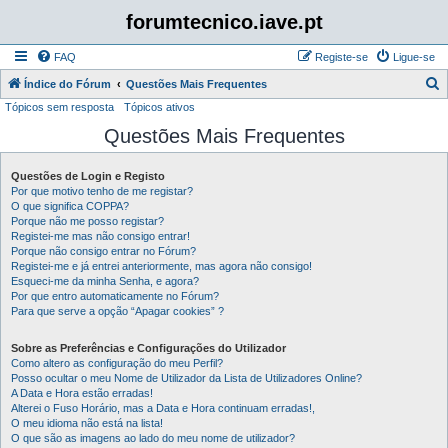
forumtecnico.iave.pt
FAQ
Registe-se
Ligue-se
P
Índice do Fórum
Questões Mais Frequentes
Tópicos sem resposta
Tópicos ativos
e
Questões Mais Frequentes
s
q
Questões de Login e Registo
u
Por que motivo tenho de me registar?
i
O que significa COPPA?
Porque não me posso registar?
s
Registei-me mas não consigo entrar!
Porque não consigo entrar no Fórum?
a
Registei-me e já entrei anteriormente, mas agora não consigo!
r
Esqueci-me da minha Senha, e agora?
Por que entro automaticamente no Fórum?
Para que serve a opção “Apagar cookies” ?
Sobre as Preferências e Configurações do Utilizador
Como altero as configuração do meu Perfil?
Posso ocultar o meu Nome de Utilizador da Lista de Utilizadores Online?
A Data e Hora estão erradas!
Alterei o Fuso Horário, mas a Data e Hora continuam erradas!,
O meu idioma não está na lista!
O que são as imagens ao lado do meu nome de utilizador?