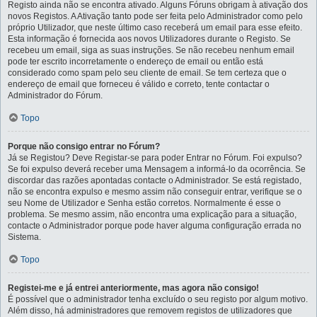
Registo ainda não se encontra ativado. Alguns Fóruns obrigam à ativação dos
novos Registos. A Ativação tanto pode ser feita pelo Administrador como pelo
próprio Utilizador, que neste último caso receberá um email para esse efeito.
Esta informação é fornecida aos novos Utilizadores durante o Registo. Se
recebeu um email, siga as suas instruções. Se não recebeu nenhum email
pode ter escrito incorretamente o endereço de email ou então está
considerado como spam pelo seu cliente de email. Se tem certeza que o
endereço de email que forneceu é válido e correto, tente contactar o
Administrador do Fórum.
Topo
Porque não consigo entrar no Fórum?
Já se Registou? Deve Registar-se para poder Entrar no Fórum. Foi expulso?
Se foi expulso deverá receber uma Mensagem a informá-lo da ocorrência. Se
discordar das razões apontadas contacte o Administrador. Se está registado,
não se encontra expulso e mesmo assim não conseguir entrar, verifique se o
seu Nome de Utilizador e Senha estão corretos. Normalmente é esse o
problema. Se mesmo assim, não encontra uma explicação para a situação,
contacte o Administrador porque pode haver alguma configuração errada no
Sistema.
Topo
Registei-me e já entrei anteriormente, mas agora não consigo!
É possível que o administrador tenha excluído o seu registo por algum motivo.
Além disso, há administradores que removem registos de utilizadores que