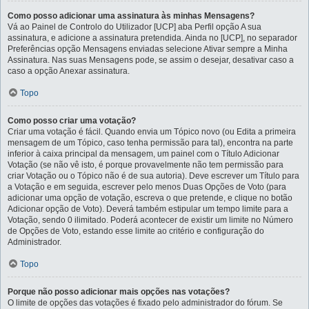
Como posso adicionar uma assinatura às minhas Mensagens?
Vá ao Painel de Controlo do Utilizador [UCP] aba Perfil opção A sua
assinatura, e adicione a assinatura pretendida. Ainda no [UCP], no separador
Preferências opção Mensagens enviadas selecione Ativar sempre a Minha
Assinatura. Nas suas Mensagens pode, se assim o desejar, desativar caso a
caso a opção Anexar assinatura.
Topo
Como posso criar uma votação?
Criar uma votação é fácil. Quando envia um Tópico novo (ou Edita a primeira
mensagem de um Tópico, caso tenha permissão para tal), encontra na parte
inferior à caixa principal da mensagem, um painel com o Título Adicionar
Votação (se não vê isto, é porque provavelmente não tem permissão para
criar Votação ou o Tópico não é de sua autoria). Deve escrever um Título para
a Votação e em seguida, escrever pelo menos Duas Opções de Voto (para
adicionar uma opção de votação, escreva o que pretende, e clique no botão
Adicionar opção de Voto). Deverá também estipular um tempo limite para a
Votação, sendo 0 ilimitado. Poderá acontecer de existir um limite no Número
de Opções de Voto, estando esse limite ao critério e configuração do
Administrador.
Topo
Porque não posso adicionar mais opções nas votações?
O limite de opções das votações é fixado pelo administrador do fórum. Se