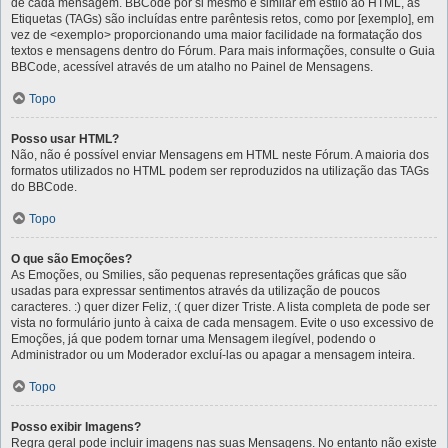
de cada mensagem. BBCode por si mesmo é similar em estilo ao HTML, as
Etiquetas (TAGs) são incluídas entre parêntesis retos, como por [exemplo], em
vez de <exemplo> proporcionando uma maior facilidade na formatação dos
textos e mensagens dentro do Fórum. Para mais informações, consulte o Guia
BBCode, acessível através de um atalho no Painel de Mensagens.
Topo
Posso usar HTML?
Não, não é possível enviar Mensagens em HTML neste Fórum. A maioria dos
formatos utilizados no HTML podem ser reproduzidos na utilização das TAGs
do BBCode.
Topo
O que são Emoções?
As Emoções, ou Smilies, são pequenas representações gráficas que são
usadas para expressar sentimentos através da utilização de poucos
caracteres. :) quer dizer Feliz, :( quer dizer Triste. A lista completa de pode ser
vista no formulário junto à caixa de cada mensagem. Evite o uso excessivo de
Emoções, já que podem tornar uma Mensagem ilegível, podendo o
Administrador ou um Moderador excluí-las ou apagar a mensagem inteira.
Topo
Posso exibir Imagens?
Regra geral pode incluir imagens nas suas Mensagens. No entanto não existe